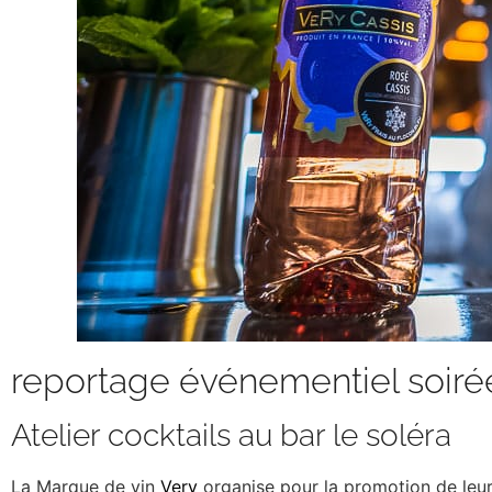
reportage événementiel soiré
Atelier cocktails au bar le soléra
La Marque de vin
Very
organise pour la promotion de leur